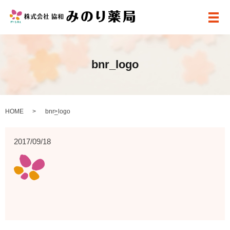
メ
bnr_logo
HOME
bnr_logo
2017/09/18