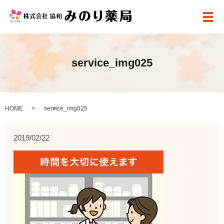
メ
service_img025
HOME
service_img025
2019/02/22